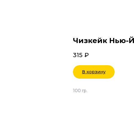
Чизкейк Нью-
315
₽
В корзину
100 гр.