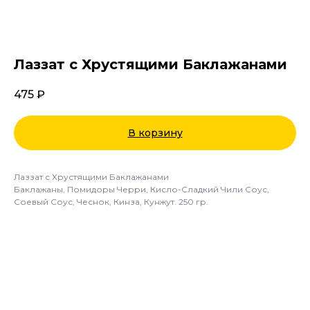
Лаззат с Хрустящими Баклажанами
475
₽
В корзину
Лаззат с Хрустящими Баклажанами
Баклажаны, Помидоры Черри, Кисло-Сладкий Чили Соус,
Соевый Соус, Чеснок, Кинза, Кунжут. 250 гр.